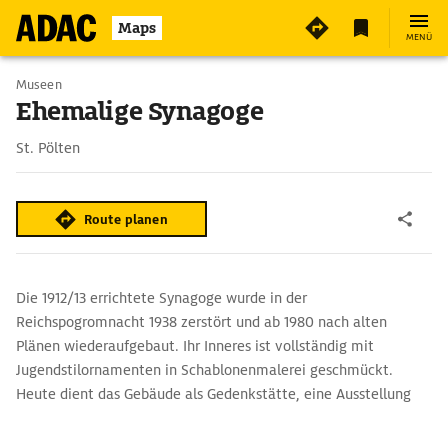
2
Maps
MENÜ
Museen
Ehemalige Synagoge
St. Pölten
Route planen
Die 1912/13 errichtete Synagoge wurde in der
Reichspogromnacht 1938 zerstört und ab 1980 nach alten
Plänen wiederaufgebaut. Ihr Inneres ist vollständig mit
Jugendstilornamenten in Schablonenmalerei geschmückt.
Heute dient das Gebäude als Gedenkstätte, eine Ausstellung
erinnert an die jüdische Gemeinde St. Pöltens und deren
Vernichtung.