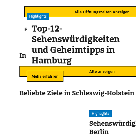
Alle Öffnungszeiten anzeigen
Highlights
Top-12-
Preise
Sehenswürdigkeiten
und Geheimtipps in
In der Umgebung
Hamburg
Alle anzeigen
Mehr erfahren
Beliebte Ziele in Schleswig-Holstein
Highlights
Sehenswürdigk
Berlin