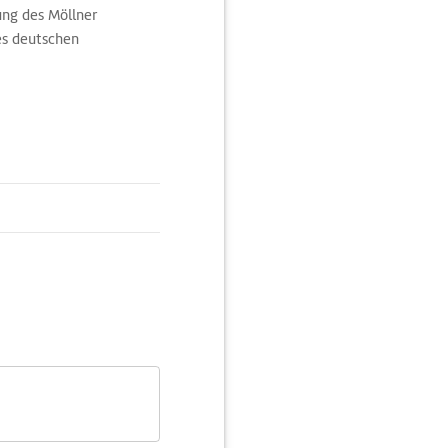
ung des Möllner
es deutschen
 seit der ersten