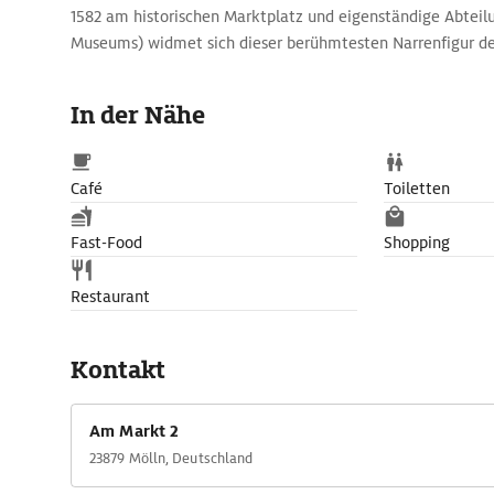
1582 am historischen Marktplatz und eigenständige Abteil
Museums) widmet sich dieser berühmtesten Narrenfigur d
Sprachraumes und dokumentiert Eulenspiegels Entwicklung
bekannten Veröffentlichung des Buches im Jahre 1510/11.
In der Nähe
Café
Toiletten
Fast-Food
Shopping
Restaurant
Kontakt
Am Markt 2
23879 Mölln, Deutschland