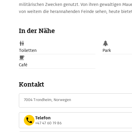
militärischen Zwecken genutzt. Von ihren gewaltigen Mau
von weitem die herannahenden Feinde sehen, heute bietet s
herrliches Stadtpanorama.
In der Nähe
Toiletten
Park
Café
Kontakt
7004 Trondheim, Norwegen
Telefon
+47 47 60 19 86