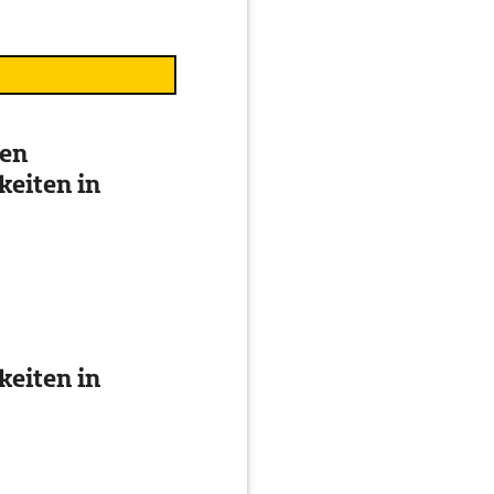
ten
eiten in
eiten in