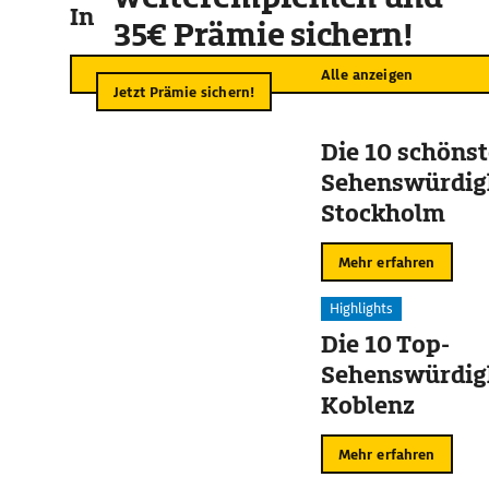
In der Umgebung
35€ Prämie sichern!
Alle anzeigen
Jetzt Prämie sichern!
Die 10 schöns
Sehenswürdigk
Stockholm
Mehr erfahren
Highlights
Die 10 Top-
Sehenswürdigk
Koblenz
Mehr erfahren