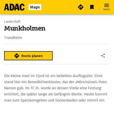
Maps
MENÜ
Landschaft
Munkholmen
Trondheim
Route planen
Die kleine Insel im Fjord ist ein beliebtes Ausflugsziel. Einst
stand hier ein Benediktinerkloster, das der ›Mönchsinsel‹ ihren
Namen gab. Im 17. Jh. wurde an dessen Stelle eine Festung
errichtet, die später lange als Gefängnis diente. Heute kommt
man zum Spazierengehen und Sonnenbaden oder nimmt ein
Bad im kühlen Nass des Trondheimfjords.