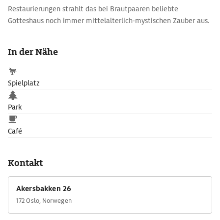
Restaurierungen strahlt das bei Brautpaaren beliebte
Gotteshaus noch immer mittelalterlich-mystischen Zauber aus.
Auf dem angrenzenden Friedhof haben so manche lokale
Berühmtheiten ihre letzte Ruhestätte gefunden, darunter
In der Nähe
Henrik Ibsen und Edvard Munch.
Spielplatz
Park
Café
Kontakt
Akersbakken 26
172 Oslo, Norwegen