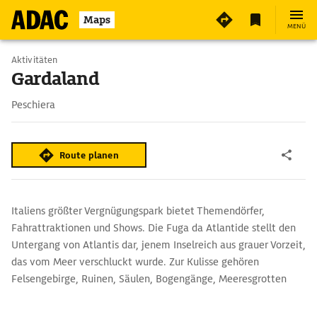
5
Maps
MENÜ
Aktivitäten
Gardaland
Peschiera
Route planen
Italiens größter Vergnügungspark bietet Themendörfer,
Fahrattraktionen und Shows. Die Fuga da Atlantide stellt den
Untergang von Atlantis dar, jenem Inselreich aus grauer Vorzeit,
das vom Meer verschluckt wurde. Zur Kulisse gehören
Felsengebirge, Ruinen, Säulen, Bogengänge, Meeresgrotten
und ein 11 m großer zorniger Neptun. Das große Sea Life Aqua­
rium liegt gleich nebenan.