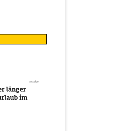
Anzeige
r länger
urlaub im