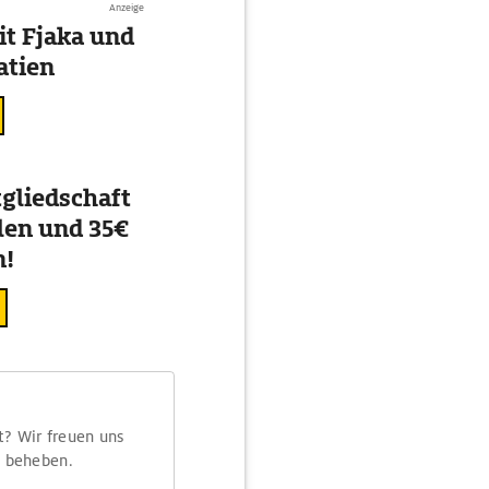
Anzeige
t Fjaka und
atien
gliedschaft
en und 35€
n!
t? Wir freuen uns
m beheben.