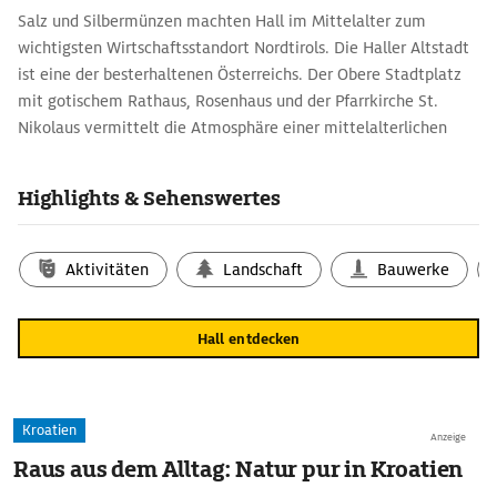
Salz und Silbermünzen machten Hall im Mittelalter zum
wichtigsten Wirtschaftsstandort Nordtirols. Die Haller Altstadt
ist eine der besterhaltenen Österreichs. Der Obere Stadtplatz
mit gotischem Rathaus, Rosenhaus und der Pfarrkirche St.
Nikolaus vermittelt die Atmosphäre einer mittelalterlichen
Handelsstadt. Das Bergbaumuseum in der Altstadt zeigt eine
detailgetreue Nachbildung der Salzstollen im Halltal, wo seit
Highlights & Sehenswertes
dem 13. Jh. das ›weiße Gold‹ abgebaut wurde.
Wissenswertes rund um die Münzprägung erzählt das Museum
Münze Hall in der Burg Hasegg (um 1280). Ihr Münzerturm ist
Aktivitäten
Landschaft
Bauwerke
Wahrzeichen der Stadt und Heimat des weltgrößten
Silbertalers. Aus Schwazer Silber wurde in Hall 1486 der erste
Hall entdecken
Taler geprägt, der sich in Europa als Zahlungsmittel
durchsetzte.
Kroatien
Anzeige
Raus aus dem Alltag: Natur pur in Kroatien