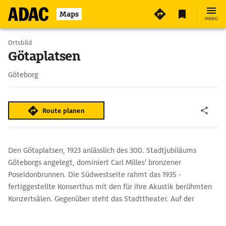
Maps
MENÜ
Ortsbild
Götaplatsen
Göteborg
Route planen
Den Götaplatsen, 1923 anlässlich des 300. Stadtjubiläums
Göteborgs angelegt, dominiert Carl Milles’ bronzener
Poseidonbrunnen. Die Südwestseite rahmt das 1935 ­
fertiggestellte Konserthus mit den für ihre Akustik berühmten
Konzertsälen. Gegenüber steht das Stadttheater. Auf der
Südostseite des Platzes lädt das Göteborgs Konstmuseum mit
Werken von Rembrandt, Rubens, Monet und Picasso sowie dem