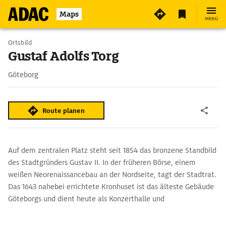
Maps
MENÜ
Ortsbild
Gustaf Adolfs Torg
Göteborg
Route planen
Auf dem zentralen Platz steht seit 1854 das bronzene Standbild
des Stadtgründers Gustav II. In der früheren Börse, einem
weißen Neo­renais­sancebau an der Nordseite, tagt der Stadtrat.
Das 1643 nahebei errich­tete Kronhuset ist das älteste Gebäude
Göteborgs und dient heute als Konzerthalle und
Kunsthandwerkerzentrum mit Verkauf und Café.