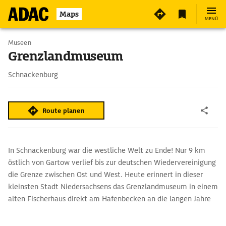
2
Maps
MENÜ
Museen
Grenzlandmuseum
Schnackenburg
Route planen
In Schnackenburg war die westliche Welt zu Ende! Nur 9 km
östlich von Gartow verlief bis zur deutschen Wiedervereinigung
die Grenze zwischen Ost und West. Heute erinnert in dieser
kleinsten Stadt Niedersachsens das Grenzlandmuseum in einem
alten Fischerhaus direkt am Hafenbecken an die langen Jahre
der deutschen Teilung. Anschaulich informiert es vor allem über
die Grenzanlagen und die Aufgaben der DDR-Grenzsoldaten.