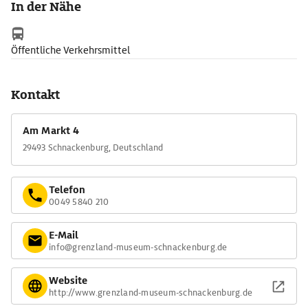
In der Nähe
Der Grenz- und Naturerlebnispfad Schnackenburg – Gartow
verläuft entlang der früheren Grenze und passiert die Überreste
alter DDR-Grenzanlagen.
Öffentliche Verkehrsmittel
Kontakt
Am Markt 4
29493 Schnackenburg, Deutschland
Telefon
0049 5840 210
E-Mail
info@grenzland-museum-schnackenburg.de
Website
http://www.grenzland-museum-schnackenburg.de