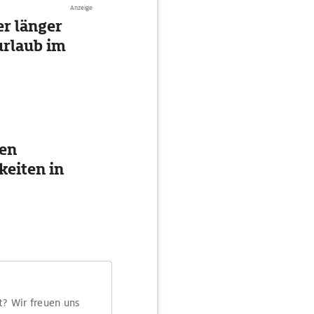
Anzeige
r länger
urlaub im
ten
eiten in
t? Wir freuen uns