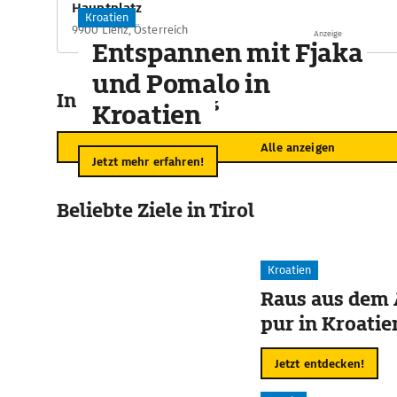
Hauptplatz
Kroatien
9900 Lienz, Österreich
Anzeige
Entspannen mit Fjaka
und Pomalo in
In der Umgebung
Kroatien
Alle anzeigen
Jetzt mehr erfahren!
Beliebte Ziele in Tirol
Kroatien
Raus aus dem 
pur in Kroatie
Jetzt entdecken!