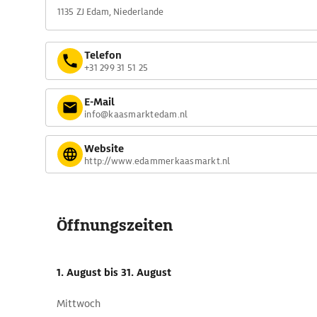
1135 ZJ Edam, Niederlande
Telefon
+31 299 31 51 25
E-Mail
info@kaasmarktedam.nl
Website
http://www.edammerkaasmarkt.nl
Öffnungszeiten
1. August
bis 31. August
Mittwoch