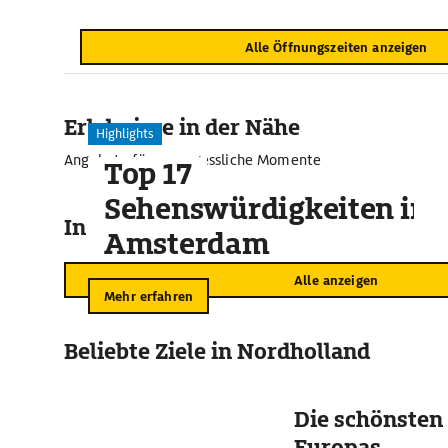
Alle Öffnungszeiten anzeigen
Erlebnisse in der Nähe
Highlights
Angebote für unvergessliche Momente
Top 17
Sehenswürdigkeiten in
In der Umgebung
Amsterdam
Alle anzeigen
Mehr erfahren
Beliebte Ziele in Nordholland
Die schönsten
Europas