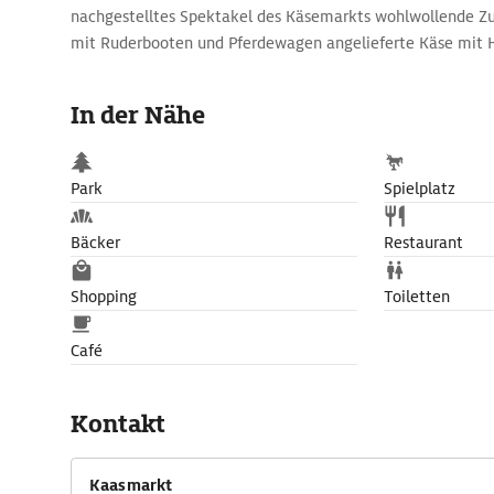
nachgestelltes Spektakel des Käsemarkts wohlwollende Zu
mit Ruderbooten und Pferdewagen angelieferte Käse mit
geprüft, gewogen und, wenn für gut befunden, per Handsch
fotogen sind die Träger mit den hölzernen Tragen.
In der Nähe
Wer mehr über die in rotes (Export) oder gelbes Wachs (l
Rundlaibe erfahren möchte, kann bei der Touristeninforma
geführte Tour zu den Käsefabriken der Umgebung buchen.
Park
Spielplatz
Bäcker
Restaurant
Shopping
Toiletten
Café
Kontakt
Kaasmarkt