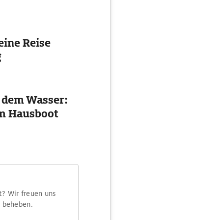
eine Reise
g
 dem Wasser:
m Hausboot
t? Wir freuen uns
m beheben.