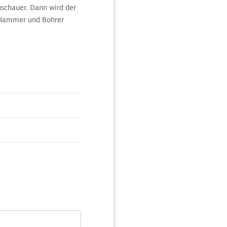
schauer. Dann wird der
 Hammer und Bohrer
lag verkauft. Besonders
okaler Konsum) gepackten
tion am Damplein 1 eine