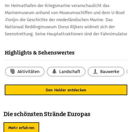
Im Heimathafen der Kriegsmarine veranschaulicht das
Marinemuseum anhand von Museumsschiffen und dem U-Boot
›Tonijn‹ die Geschichte der niederländischen Marine. Das
Nationaal Reddingmuseum Dorus Rijkers widmet sich der
Seenotrettung. Seine Hauptattraktionen sind der Fahr­simulator
und ein Windkanal mit Stärke 10. Fort Kijkduin wurde um 1811
im Auftrag Napoleons ­errichtet, heute gibt es Einblicke in seine
Highlights & Sehenswertes
Geschichte. Das Nordseeaquarium im Fort zeigt Lebensräume
und Lebewesen von Nordsee und Wattenmeer. Im 15 m langen
Unterwasser-Glastunnel kann man die ­Fische besonders gut
Aktivitäten
Landschaft
Bauwerke
beobachten.
Den Helder entdecken
Die schönsten Strände Europas
Mehr erfahren