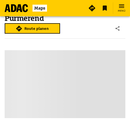
Maps
MENÜ
Purmerend
Route planen