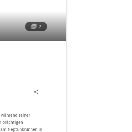
2
r während seiner
n prächtigen
i am Neptunbrunnen in