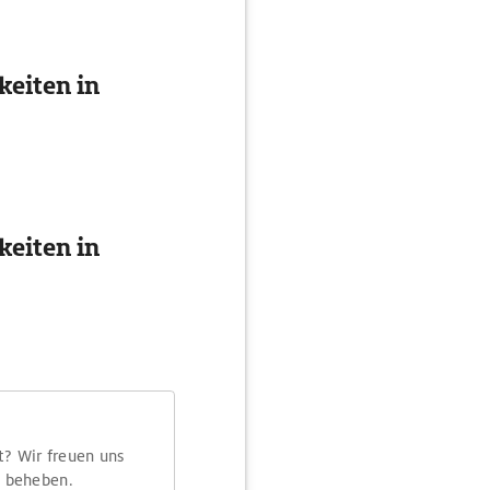
eiten in
eiten in
t? Wir freuen uns
m beheben.