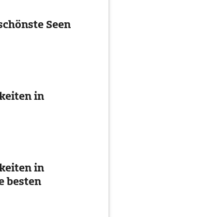
schönste Seen
eiten in
eiten in
e besten