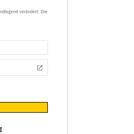
undlegend verändert: Die
0 m eingetieften Hohlwege
ung zu ermöglichen.
me der
g