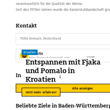
verantwortlich für die Qualität der Weine.
Seit den 1970er-Jahren wurde die Kaiserstuhllandschaft gr
kleinteiligen, gestaffelten Rebterrassen und die bis zu 2
wurden großflächig planiert, um die maschinelle Bearbeit
Kontakt
Trotz dieser neuen monotonen Großterrassen hat der Char
Weinbaugemeinden zum Glück wenig gelitten.
79206 Breisach, Deutschland
Kroatien
Website
Anzeige
http://www.kaiserstuhl.com
Entspannen mit Fjaka
und Pomalo in
In der Umgebung
Kroatien
Alle anzeigen
Jetzt mehr erfahren!
Beliebte Ziele in Baden-Württember