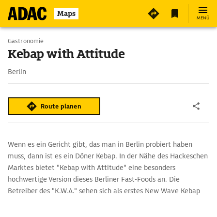
4
Maps
MENÜ
Gastronomie
Kebap with Attitude
Berlin
Route planen
Wenn es ein Gericht gibt, das man in Berlin probiert haben
muss, dann ist es ein Döner Kebap. In der Nähe des Hackeschen
Marktes bietet "Kebap with Attitude" eine besonders
hochwertige Version dieses Berliner Fast-Foods an. Die
Betreiber des "K.W.A." sehen sich als erstes New Wave Kebap
Restaurant und bereiten, neben klassischen Dönern, eine
Auswahl an Gourmet Kebaps zu - mit frischen, hochwertigen