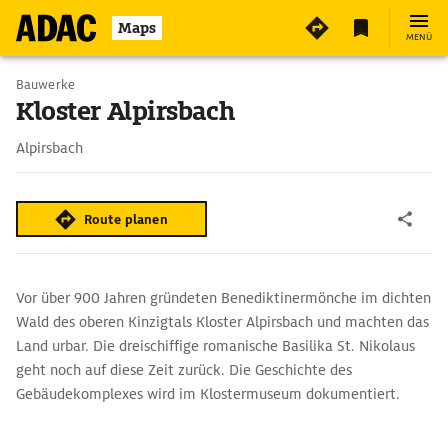
4
Maps
MENÜ
Bauwerke
Kloster Alpirsbach
Alpirsbach
Route planen
Vor über 900 Jahren gründeten Benediktinermönche im dichten
Wald des oberen Kinzigtals Kloster Alpirsbach und machten das
Land urbar. Die dreischiffige romanische Basilika St. Nikolaus
geht noch auf diese Zeit zurück. Die Geschichte des
Gebäudekomplexes wird im Klostermuseum dokumentiert.
Im spätgotischen Kreuzgang des Klosters finden seit 1952
zwischen Ende Juni und Anfang August die Kreuzgangkonzerte