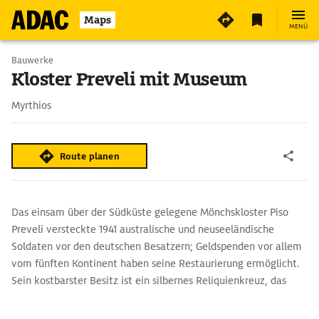
5
Maps
MENÜ
Bauwerke
Kloster Preveli mit Museum
Myrthios
Route planen
Das einsam über der Südküste gelegene Mönchskloster Piso
Preveli versteckte 1941 australische und neuseeländische
Soldaten vor den deutschen Besatzern; Geldspenden vor allem
vom fünften Kontinent haben seine Restaurierung ermöglicht.
Sein kostbarster Besitz ist ein silbernes Reliquienkreuz, das
einen Splitter vom Kreuz Jesu enthält.
Zum Preveli Beach windet sich ein steiler Pfad hinunter. Hier