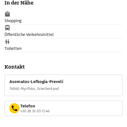
In der Nähe
mündet der Megalo Potamos über einen Grobsandstrand ins
Meer, nachdem er einen verwilderten Palmenhain in einem
wüstenartigen roten Fels-Canyon durchflossen hat. Vom nahen
Shopping
Plakias aus fahren in der Saison jeden Morgen Badeboote
dorthin.
Öffentliche Verkehrsmittel
Toiletten
Kontakt
Asomatos-Lefkogia-Preveli
74060 Myrthios, Griechenland
Telefon
+30 28 32 03 12 46