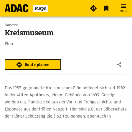
4
Maps
MENÜ
Museen
Kreismuseum
Plön
Route planen
Das 1955 gegründete Kreismuseum Plön befindet sich seit 1982
in der ›Alten Apotheke‹, einem Gebäude von 1639. Gezeigt
werden u.a. Fundstücke aus der Vor- und Frühgeschichte und
Exponate aus der frühen Neuzeit. Hier sind z.B. der Silberschatz
der Plöner Schützengilde (1621) zu nennen, aber auch in
Schleswig-Holstein hergestelltes Glas sowie Keramik und
Mobiliar aus der Plöner Hofapotheke. Ergänzend zur