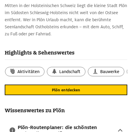
Mitten in der Holsteinischen Schweiz liegt die kleine Stadt Plön
im Südosten Schleswig-Holsteins nicht weit von der Ostsee
entfernt. Wer in Plön Urlaub macht, kann die berühmte
Seenlandschaft Ostholsteins erkunden – mit dem Auto, Schiff,
zu Fuß oder per Fahrrad.
Urlaubsziel Plön: die wichtigsten
Sehenswürdigkeiten
Highlights & Sehenswertes
Bereits 1236 erhielt der Handelsplatz von Plön das Lübsche
Stadtrecht. Von 1561 bis 1761 diente es den Herzögen aus dem
Aktivitäten
Landschaft
Bauwerke
Hause Schleswig-Holstein-Sonderburg-Plön als Residenz. Aus
dieser Zeit stammt auch das
Schloss Plön
. Der auf einem Hügel
mit Blick auf die Seenlandschaft errichtete Bau ist eins der
Plön entdecken
bedeutendsten Renaissancegebäude und größten Schlösser im
Norden Deutschlands. Aktuell ist im Schloss eine Akademie
untergebracht. Führungen sind nur auf Anfrage möglich. Auf
Wissenswertes zu Plön
dem Schlossgebiet befindet sich auch das Uhrenhaus, das eine
Natur-Erlebnis-Ausstellung des Naturparks Holsteinische
Plön-Routenplaner: die schönsten
Schweiz zeigt.