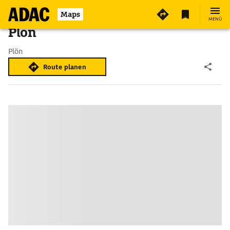
Maps
MENÜ
Plön
Plön
Route planen