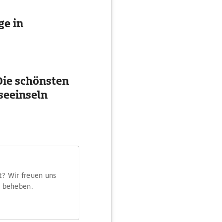
e in
ie schönsten
seeinseln
t? Wir freuen uns
m beheben.