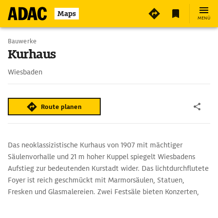
3
Maps
MENÜ
Bauwerke
Kurhaus
Wiesbaden
Route planen
Das neoklassizistische Kurhaus von 1907 mit mächtiger
Säulenvorhalle und 21 m hoher Kuppel spiegelt Wiesbadens
Aufstieg zur bedeutenden Kurstadt wider. Das lichtdurchflutete
Foyer ist reich geschmückt mit Marmorsäulen, Statuen,
Fresken und Glasmalereien. Zwei Festsäle bieten Konzerten,
Bällen und Kongressen einen feierlichen Rahmen. Der
Nordflügel beherbergt außerdem die Spielbank Wiesbaden. Den