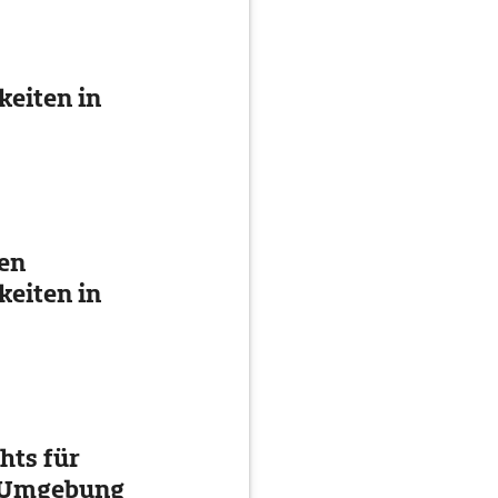
eiten in
ten
eiten in
hts für
d Umgebung