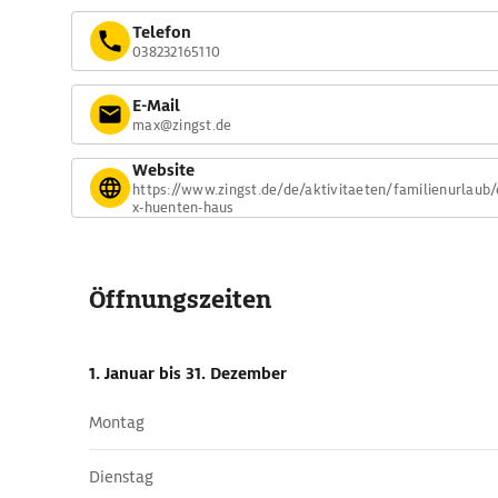
Telefon
038232165110
E-Mail
max@zingst.de
Website
https://www.zingst.de/de/aktivitaeten/familienurlaub
x-huenten-haus
Öffnungszeiten
1. Januar
bis 31. Dezember
Montag
Dienstag