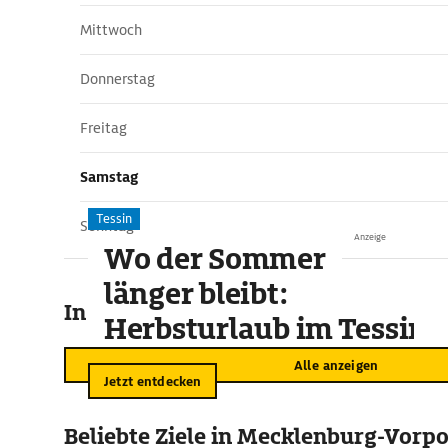
Mittwoch
Donnerstag
Freitag
Samstag
Tessin
Sonntag
Anzeige
Wo der Sommer
länger bleibt:
In der Umgebung
Herbsturlaub im Tessin
Alle anzeigen
Jetzt entdecken
Beliebte Ziele in Mecklenburg-Vor