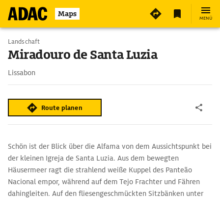
Maps
MENÜ
Landschaft
Miradouro de Santa Luzia
Lissabon
Route planen
Schön ist der Blick über die Alfama von dem Aussichtspunkt bei
der kleinen Igreja de Santa Luzia. Aus dem bewegten
Häusermeer ragt die strahlend weiße Kuppel des Panteão
Nacional empor, während auf dem Tejo Frachter und Fähren
dahingleiten. Auf den fliesengeschmückten Sitzbänken unter
dem Laubengang des Miradouro kann man ruhen und träumen.