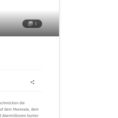
3
 schmücken die
 auf dem Monreale, dem
nd Abermillionen bunter