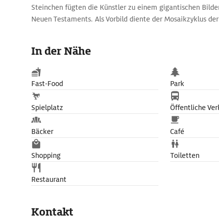
Steinchen fügten die Künstler zu einem gigantischen Bild
Neuen Testaments. Als Vorbild diente der Mosaikzyklus der
Palermo.
An der Südseite der Kathedrale öffnet sich der Kreuzgang, 
In der Nähe
Benediktinerklosters. Seine prachtvollen Spitzbogenarkad
Intarsien verzierten Doppelsäulen. Glanzstücke aber sind di
zeigen biblische Szenen, Ritter und Edelleute, groteske F
Fast-Food
Park
Tiere, antike und arabische Ornamente.
Spielplatz
Öffentliche Ver
Bäcker
Café
Shopping
Toiletten
Restaurant
Kontakt