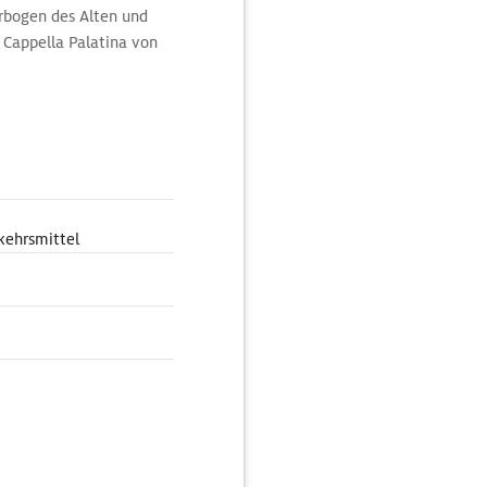
erbogen des Alten und
 Cappella Palatina von
ein Überbleibsel des
en ruhen auf 228 mit
e Kapitelle: Ihre Reliefs
abelwesen und wilde
kehrsmittel