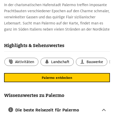
In der charismatischen Hafenstadt Palermo treffen imposante
Prachtbauten verschiedener Epochen auf den Charme schmaler,
verwinkelter Gassen und das quirlige Flair sizilianischer
Lebensart. Sucht man Palermo auf der Karte, findet man es
ganz im Süden Italiens neben vielen Stränden an der Nordküste
Siziliens.
Palermo-Tipps für Kulturbegeisterte
Highlights & Sehenswertes
Die sizilianische Hauptstadt ist berühmt für eine prachtvolle
Architektur, elegante Piazzas und Palazzos, Kirchen, Museen
Aktivitäten
Landschaft
Bauwerke
und herrliche Mosaike. Ein Großteil der Sehenswürdigkeiten
liegt auf dem Palermo-Stadtplan fußläufig beieinander und
lässt sich entspannt bei einem Spaziergang durch die Altstadt
Palermo entdecken
entdecken. Für Kunst-Fans ein echtes Highlight ist außerdem
die Kathedrale Duomo di Monreale im gleichnamigen
Stadtviertel westlich des Stadtkerns mit mehr als 6.000 m²
Wissenswertes zu Palermo
Goldmosaiken.
Laut, quirlig, authentisch: Palermos Märkte
Die beste Reisezeit für Palermo