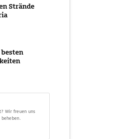
ten Strände
ria
 besten
keiten
t? Wir freuen uns
m beheben.