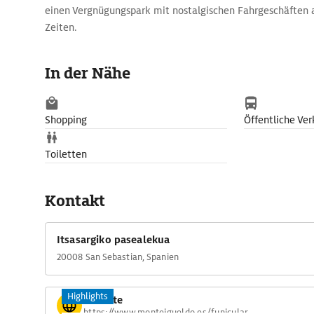
einen Vergnügungspark mit nostalgischen Fahrgeschäften 
Zeiten.
In der Nähe
Shopping
Öffentliche Ver
Toiletten
Kontakt
Itsasargiko pasealekua
20008 San Sebastian, Spanien
Highlights
Website
https://www.monteigueldo.es/funicular