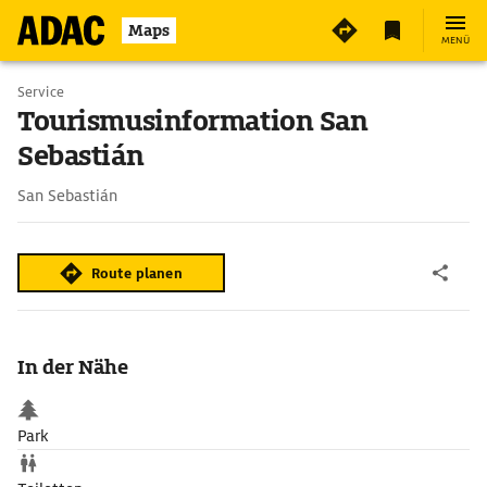
Maps
MENÜ
Service
Tourismusinformation San
Sebastián
San Sebastián
Route planen
In der Nähe
Park