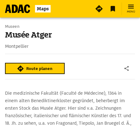
Maps
MENÜ
Museen
Musée Atger
Montpellier
Route planen
Die medizinische Fakultät (Faculté de Médecine), 1364 in
einem alten Benediktinerkloster gegründet, beherbergt im
ersten Stock das Musée Atger. Hier sind v.a. Zeichnungen
französischer, italienischer und flämischer Künstler des 17. und
18. Jh. zu sehen, u.a. von Fragonard, Tiepolo, Jan Bruegel d. Ä.,
van Dyck und Rubens.