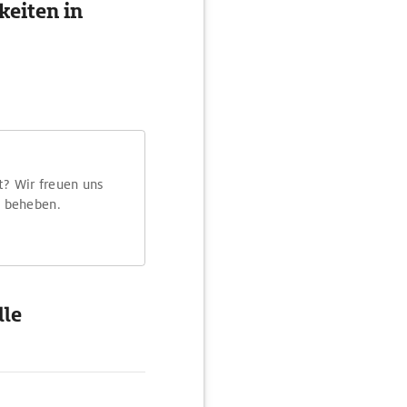
eiten in
t? Wir freuen uns
m beheben.
lle