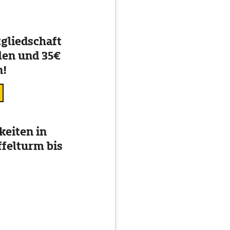
gliedschaft
en und 35€
n!
eiten in
ffelturm bis