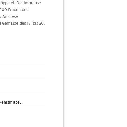
löppelei. Die immense
8000 Frauen und
. An diese
 Gemälde des 15. bis 20.
te zu sehen sowie
kehrsmittel