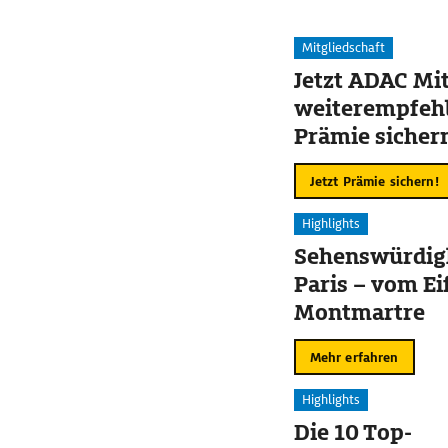
Mitgliedschaft
Jetzt ADAC Mit
weiterempfehl
Prämie sicher
Jetzt Prämie sichern!
Highlights
Sehenswürdigk
Paris – vom Ei
Montmartre
Mehr erfahren
Highlights
Die 10 Top-