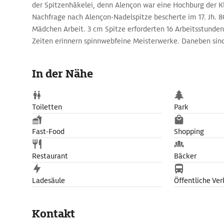
der Spitzenhäkelei, denn Alençon war eine Hochburg der K
Nachfrage nach Alençon-Nadelspitze bescherte im 17. Jh. 
Mädchen Arbeit. 3 cm Spitze erforderten 16 Arbeitsstunden
Zeiten erinnern spinnwebfeine Meisterwerke. Daneben sind
Jh., Grafiken, Exponate zur Archäologie und Naturgeschich
Volkskunst und Fotografien aus Kambodscha.
In der Nähe
Toiletten
Park
Fast-Food
Shopping
Restaurant
Bäcker
Ladesäule
Öffentliche Ver
Kontakt