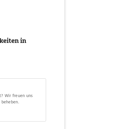
eiten in
t? Wir freuen uns
m beheben.