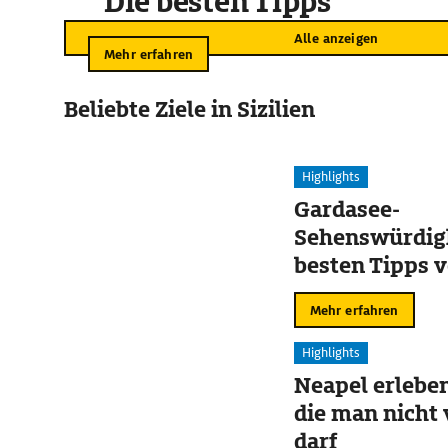
Die besten Tipps
Alle anzeigen
Mehr erfahren
Beliebte Ziele in Sizilien
Highlights
Gardasee-
Sehenswürdigk
besten Tipps v
Sirmione
Mehr erfahren
Highlights
Neapel erleben
die man nicht
darf