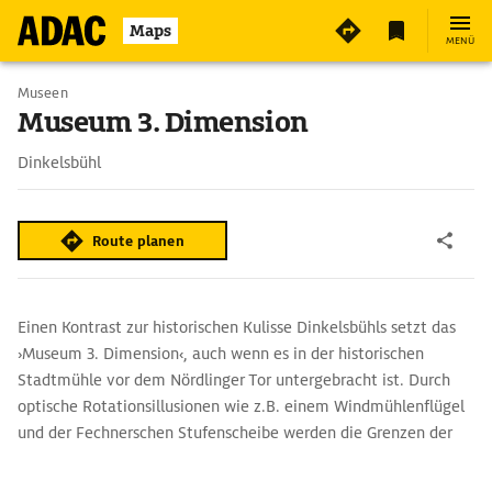
4
Maps
MENÜ
Museen
Museum 3. Dimension
Dinkelsbühl
Route planen
Einen Kontrast zur historischen Kulisse Dinkelsbühls setzt das
›Museum 3. Dimension‹, auch wenn es in der historischen
Stadtmühle vor dem Nördlinger Tor untergebracht ist. Durch
optische Rotationsillusionen wie z.B. einem Windmühlenflügel
und der Fechnerschen Stufenscheibe werden die Grenzen der
menschlichen Wahrnehmung anschaulich vorgeführt. Im
Zentrum der Dauerausstellung steht die optische Illusion. Der