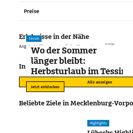
Preise
Erlebnisse in der Nähe
Tessin
Anzeige
Angebote für unvergessliche Momente
Wo der Sommer
länger bleibt:
In der Umgebung
Herbsturlaub im Tessin
Alle anzeigen
Jetzt entdecken
Beliebte Ziele in Mecklenburg-Vor
Highlights
Lübecks Highl