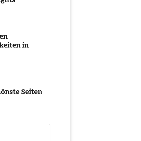
ten
eiten in
önste Seiten