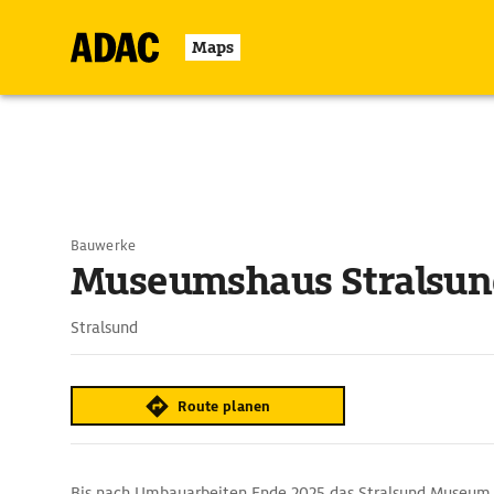
Maps
Bauwerke
Museumshaus Stralsun
Stralsund
Route planen
Bis nach Umbauarbeiten Ende 2025 das Stralsund Museum i