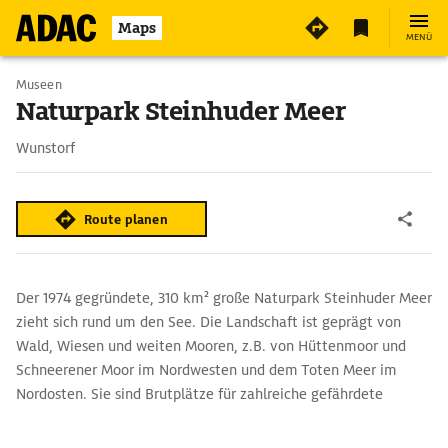
Maps
MENÜ
Museen
Naturpark Steinhuder Meer
Wunstorf
Route planen
Der 1974 gegründete, 310 km² große Naturpark Steinhuder Meer
zieht sich rund um den See. Die Landschaft ist geprägt von
Wald, Wiesen und weiten Mooren, z.B. von Hüttenmoor und
Schneerener Moor im Nordwesten und dem Toten Meer im
Nordosten. Sie sind Brutplätze für zahlreiche gefährdete
Vogelarten. Im Winterhalbjahr sieht man große Schwärme
durchziehender und z.T. überwinternder Wasservögel auf dem