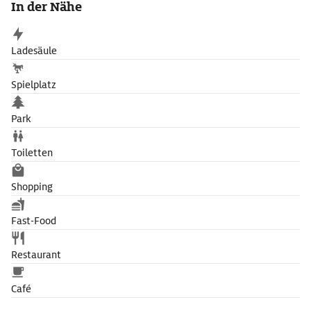
In der Nähe
See und an seinen Ufern.
Vier große Naturschutzgebiete sollen den Lebensraum der
Ladesäule
Vögel sichern. Dort darf man die gekennzeichneten Wege nicht
verlassen. Die drei Naturpark-Infozentren Steinhude, Mardorf
Spielplatz
und Wilhelmstein bietet jede Menge Infos für Besucher,
interaktive Ausstellungen, Wanderkarten und Führungen.
Park
Toiletten
Shopping
Fast-Food
Restaurant
Café