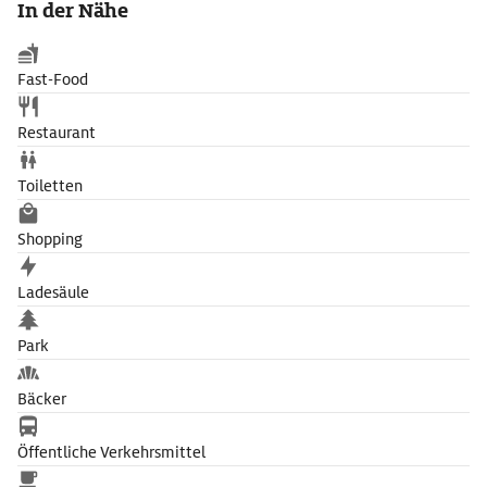
In der Nähe
des romanischen Kreuzgangs des früheren Neumünsterstifts
und das Grab des Minnesängers Walther von der Vogelweide
(um 1170-1230).
Fast-Food
Restaurant
Toiletten
Shopping
Ladesäule
Park
Bäcker
Öffentliche Verkehrsmittel