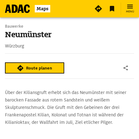
Maps
MENÜ
Bauwerke
Neumünster
Würzburg
Route planen
Über der Kiliansgruft erhebt sich das Neumünster mit seiner
barocken Fassade aus rotem Sandstein und weißem
Skulpturenschmuck. Die Gruft mit den Gebeinen der drei
Frankenapostel Kilian, Kolonat und Totnan ist während der
Kilianioktav, der Wallfahrt im Juli, Ziel etlicher Pilger.
Hinter der Kirche liegt das verwunschene Lusamgärtchen
(Zugang von der Martinstraße). Hier befinden sich ein Flügel