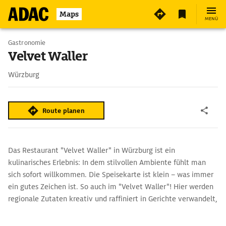
Maps
MENÜ
Gastronomie
Velvet Waller
Würzburg
Route planen
Das Restaurant "Velvet Waller" in Würzburg ist ein
kulinarisches Erlebnis: In dem stilvollen Ambiente fühlt man
sich sofort willkommen. Die Speisekarte ist klein – was immer
ein gutes Zeichen ist. So auch im "Velvet Waller"! Hier werden
regionale Zutaten kreativ und raffiniert in Gerichte verwandelt,
die sowohl klassische als auch neue Aromen verbinden und mit
viel Liebe zum Detail zubereitet werden. Gäste können aus