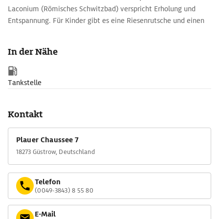
Laconium (Römisches Schwitzbad) verspricht Erholung und
Entspannung. Für Kinder gibt es eine Riesenrutsche und einen
Wasserspielplatz für die ganz Kleinen, dazu 30C warmes Wasser
im 1,35 m tiefen Becken.
In der Nähe
Tankstelle
Kontakt
Plauer Chaussee 7
18273 Güstrow, Deutschland
Telefon
(0049-3843) 8 55 80
E-Mail