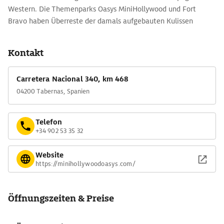
Western. Die Themenparks Oasys MiniHollywood und Fort
Bravo haben Überreste der damals aufgebauten Kulissen
ergänzt durch weitere Wildwest-Bauten im texanischen und
mexikanischen Stil. Hier wird der Wilde Westen mit
Kontakt
spektakulären Shows zur Freude kleiner und großer Kinder zum
vergnüglichen Leben erweckt.
Carretera Nacional 340, km 468
04200 Tabernas, Spanien
Telefon
+34 902 53 35 32
Website
https://minihollywoodoasys.com/
Öffnungszeiten & Preise