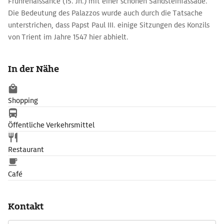
Frührenaissance (15. Jh.) mit einer schönen Sandsteinfassade.
Die Bedeutung des Palazzos wurde auch durch die Tatsache
unterstrichen, dass Papst Paul III. einige Sitzungen des Konzils
von Trient im Jahre 1547 hier abhielt.
Zu Beginn des 20. Jh. wurden Restaurierungen unter der
Leitung von Alfonso Rubbiani und A. Casanova durchgeführt,
In der Nähe
der auch die Wandmalereien in der oberen Galerie wieder
instandsetzte.
Shopping
Öffentliche Verkehrsmittel
Restaurant
Café
Kontakt