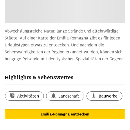
Abwechslungsreiche Natur, lange Strände und altehrwürdige
Städte: Auf einer Karte der Emilia-Romagna gibt es für jeden
Urlaubstypen etwas zu entdecken. Und nachdem die
Sehenswürdigkeiten der Region erkundet wurden, können sich
hungrige Reisende mit den typischen Spezialitäten der Gegend
wie Parmaschinken, Parmigiano Reggiano und Co. stärken.
Noch nicht überzeugt? Erfahren Sie mit unseren Reisetipps
Highlights & Sehenswertes
noch mehr darüber, warum die Emilia-Romagna im Norden
Italiens es verdient hat, endlich aus dem Schatten ihrer
bekannteren Nachbarin, der Toskana, herauszutreten.
Aktivitäten
Landschaft
Bauwerke
Die Vielseitige: Reiseführer für den Urlaub in
der Emilia-Romagna
Emilia-Romagna entdecken
Wer die Wahl hat, hat in der Emilia-Romagna die Qual. Städte
wie Bologna, Modena, Ravenna, Ferrara oder Parma laden zum