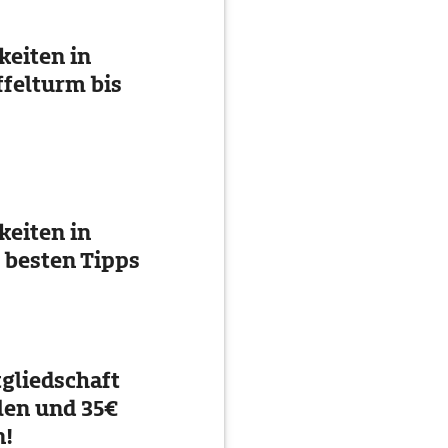
eiten in
ffelturm bis
eiten in
 besten Tipps
gliedschaft
en und 35€
n!