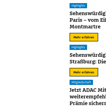
Highlights
Sehenswürdigk
Paris – vom Ei
Montmartre
Mehr erfahren
Highlights
Sehenswürdigk
Straßburg: Die
Mehr erfahren
Mitgliedschaft
Jetzt ADAC Mit
weiterempfehl
Prämie sicher