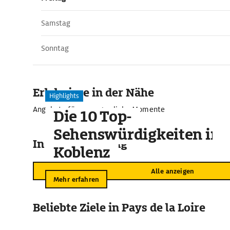
Samstag
Sonntag
Erlebnisse in der Nähe
Highlights
Angebote für unvergessliche Momente
Die 10 Top-
Sehenswürdigkeiten in
In der Umgebung
Koblenz
Alle anzeigen
Mehr erfahren
Beliebte Ziele in Pays de la Loire