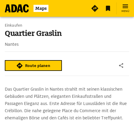
Maps
MENÜ
Einkaufen
Quartier Graslin
Nantes
Route planen
Das Quartier Graslin in Nantes strahlt mit seinen klassischen
Gebäuden und Plätzen, eleganten Einkaufsstraßen und
Passagen Eleganz aus. Erste Adresse für Luxusläden ist die Rue
Crébillon. Die nahe gelegene Place du Commerce mit der
ehemaligen Börse und den Cafés ist ein beliebter Treffpunkt.
Vom gleichen Architekten Crucy stammt die Place Royale mit
einem Brunnen, der die Loire in Frauengestalt verkörpert. Nicht