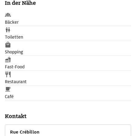
In der Nähe
weit davon wurde 1843 die Passage Pommeraye eingeweiht,
eine dreistöckige Galerie mit viel Glas und Schmiedeeisen.
Bäcker
Toiletten
Shopping
Fast-Food
Restaurant
Café
Kontakt
Rue Crébillon