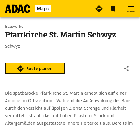
2
Maps
MENÜ
Bauwerke
Pfarrkirche St. Martin Schwyz
Schwyz
Route planen
Die spätbarocke Pfarrkirche St. Martin erhebt sich auf einer
Anhöhe im Ortszentrum. Während die Außenwirkung des Baus
durch den Verzicht auf üppigen Zierrat Strenge und Klarheit
vermittelt, strahlt das mit hohen Pilastern, Stuck und
Altargemälden ausgestattete Innere Heiterkeit aus. Bereits im
15. Jh. entstand der Turm, den eine achteckige Laternenkuppel
bekrönt.