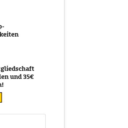
p-
keiten
gliedschaft
en und 35€
n!