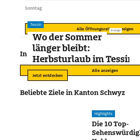
Sonntag
Tessin
Alle Öffnungszeiten anzeigen
Anzeige
Wo der Sommer
länger bleibt:
In der Umgebung
Herbsturlaub im Tessin
Alle anzeigen
Jetzt entdecken
Beliebte Ziele in Kanton Schwyz
Highlights
Die 10 Top-
Sehenswürdigk