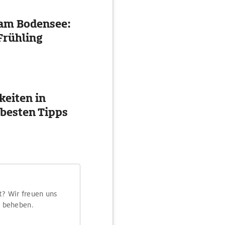
 am Bodensee:
Frühling
eiten in
 besten Tipps
t? Wir freuen uns
m beheben.