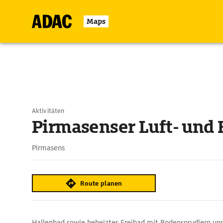
Maps
Aktivitäten
Pirmasenser Luft- und
Pirmasens
Route planen
Hallenbad sowie beheiztes Freibad mit Bodensprudlern un