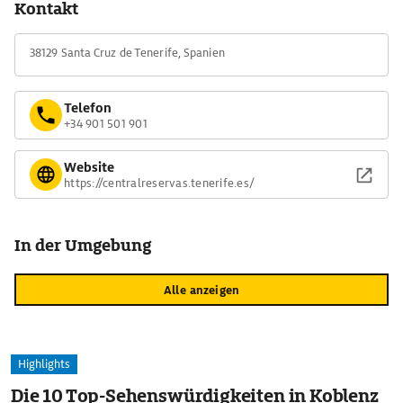
Kontakt
benötigen daher vorab eine Erlaubnis der Parkverwaltung (auch
online möglich), Zuwiderhandlungen können mit einer hohen
38129 Santa Cruz de Tenerife, Spanien
Geldbuße geahndet werden.
Telefon
+34 901 501 901
Website
https://centralreservas.tenerife.es/
In der Umgebung
Alle anzeigen
Highlights
Die 10 Top-Sehenswürdigkeiten in Koblenz