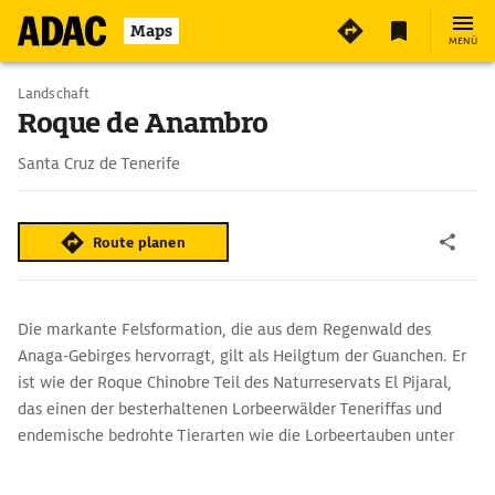
Maps
MENÜ
Landschaft
Roque de Anambro
Santa Cruz de Tenerife
Route planen
Die markante Felsformation, die aus dem Regenwald des
Anaga-Gebirges hervorragt, gilt als Heilgtum der Guanchen. Er
ist wie der Roque Chinobre Teil des Naturreservats El Pijaral,
das einen der besterhaltenen Lorbeerwälder Teneriffas und
endemische bedrohte Tierarten wie die Lorbeertauben unter
Schutz stellt. Das insgesamt 300 ha umfassende Gebiet darf
nur mit einer Sondergenehmigung betreten werden. Wanderer