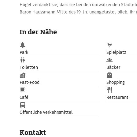
Hügel verdankt sie, dass sie bei den umwälzenden Städ
Baron Haussmann Mitte des 19. Jh. unangetastet blieb. Ihr m
sowie zahlreiche Marktstände und Lokale machen sie zu ei
touristischen sowie kulinarischen Attraktion.
In der Nähe
Park
Spielplatz
Toiletten
Bäcker
Fast-Food
Shopping
Café
Restaurant
Öffentliche Verkehrsmittel
Kontakt