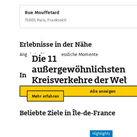
Rue Mouffetard
75005 Paris, Frankreich
Erlebnisse in der Nähe
Angebote für unvergessliche Momente
Die 11
außergewöhnlichsten
In der Umgebung
Kreisverkehre der Welt
Alle anzeigen
Mehr erfahren
Beliebte Ziele in Île-de-France
Highlights