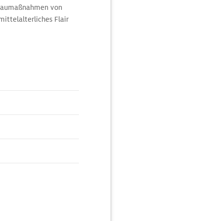
tebaumaßnahmen von
ittelalterliches Flair
ner beliebten