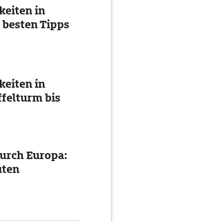
eiten in
 besten Tipps
eiten in
ffelturm bis
urch Europa:
uten