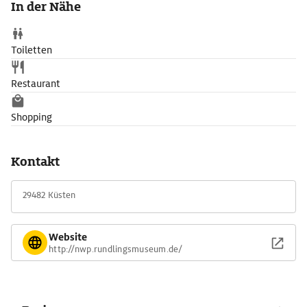
In der Nähe
übernachten. Andere Rundlingsdörfer sind völlig untouristisch
geblieben. Das auch Rundlingsmuseum genannte
Freilichtmuseum Wendlandhof in Lübeln informiert über
Toiletten
Geschichte und Eigenarten dieser Siedlungsform.
Restaurant
Shopping
Kontakt
29482 Küsten
Website
http://nwp.rundlingsmuseum.de/