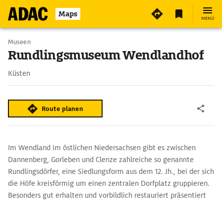
2
Maps
MENÜ
Museen
Rundlingsmuseum Wendlandhof
Küsten
Route planen
Im Wendland im östlichen Niedersachsen gibt es zwischen
Dannenberg, Gorleben und Clenze zahlreiche so genannte
Rundlingsdörfer, eine Siedlungsform aus dem 12. Jh., bei der sich
die Höfe kreisförmig um einen zentralen Dorfplatz gruppieren.
Besonders gut erhalten und vorbildlich restauriert präsentiert
sich Lübeln. Nur hier können Gäste in Hotels und
Ferienwohnungen direkt im Rundling